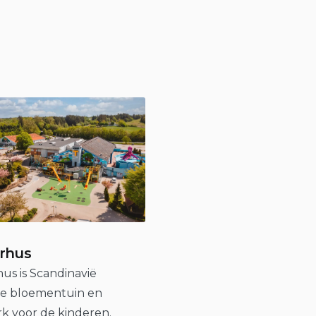
rhus
us is Scandinavië
te bloementuin en
k voor de kinderen.