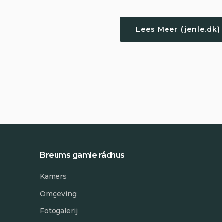
Lees Meer (jenle.dk)
Breums gamle rådhus
Kamers
Omgeving
Fotogalerij