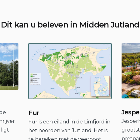
Dit kan u beleven in Midden Jutland
Jespe
Fur
 de
Jesperh
rijver
Fur is een eiland in de Limfjord in
groots
ligt
het noorden van Jutland. Het is
pretpar
te bereiken met de veerboot