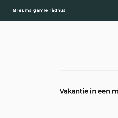
Skip
Breums gamle rådhus
to
content
Vakantie in een 