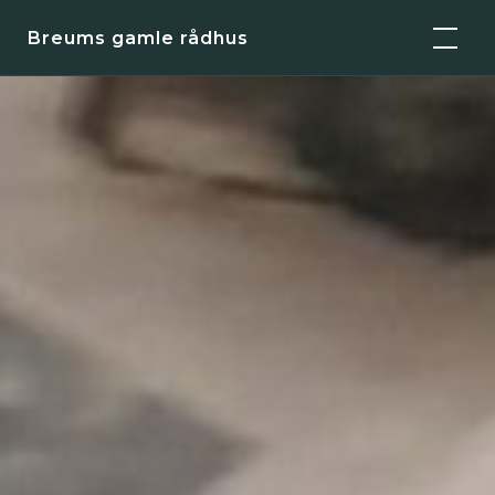
Skip
Breums gamle rådhus
to
content