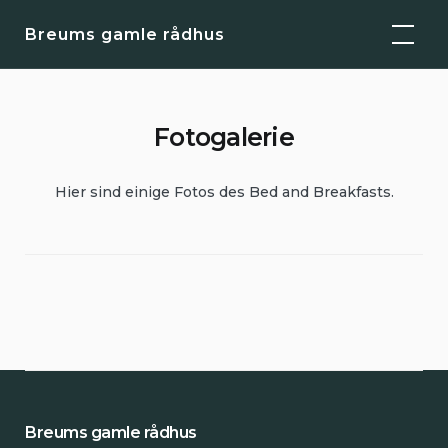
Skip
Breums gamle rådhus
to
content
Fotogalerie
Hier sind einige Fotos des Bed and Breakfasts.
Breums gamle rådhus