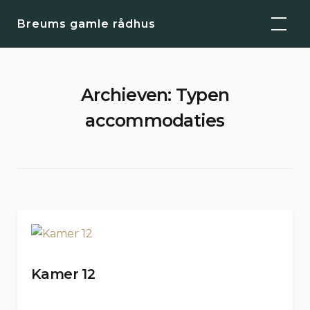
Skip
Breums gamle rådhus
to
content
Archieven:
Typen
accommodaties
Kamer 12