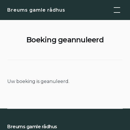
Skip
Breums gamle rådhus
to
content
Boeking geannuleerd
Uw boeking is geanuleerd.
Breums gamle rådhus