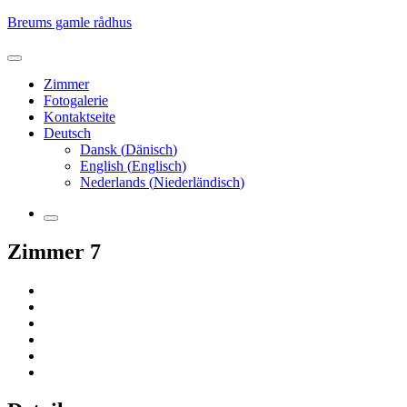
Skip
Breums gamle rådhus
to
content
Zimmer
Fotogalerie
Kontaktseite
Deutsch
Dansk
(
Dänisch
)
English
(
Englisch
)
Nederlands
(
Niederländisch
)
More
Zimmer 7