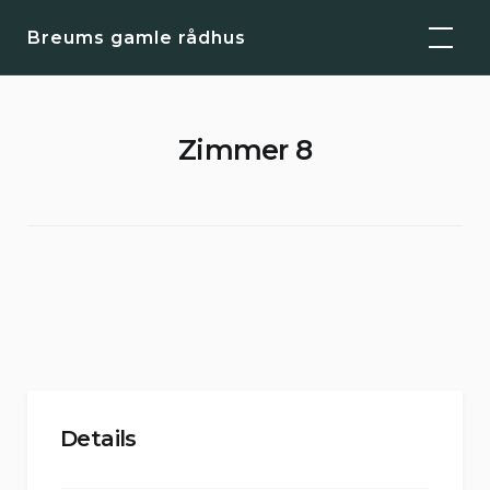
Skip
Breums gamle rådhus
to
content
Zimmer 8
Details